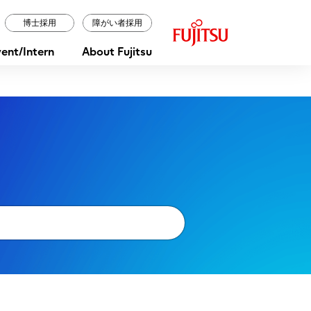
F
博士採用
障がい者採用
u
ent/Intern
About Fujitsu
j
i
t
s
u