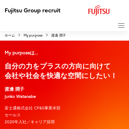
F
Fujitsu Group recruit
u
j
i
ホーム
My purpose
渡邊 潤子
t
s
My purposeは…
u
自分の力をプラスの方向に向けて
会社や社会を快適な空間にしたい！
渡邊 潤子
Junko Watanabe
富士通株式会社 CP&S事業本部
セールス
2020年入社／キャリア採用