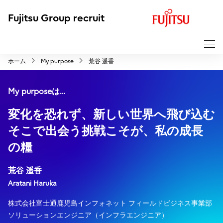
F
Fujitsu Group recruit
u
j
i
ホーム
My purpose
荒谷 遥香
t
s
My purposeは…
u
変化を恐れず、新しい世界へ飛び込む
そこで出会う挑戦こそが、私の成長
の糧
荒谷 遥香
Aratani Haruka
株式会社富士通鹿児島インフォネット フィールドビジネス事業部
ソリューションエンジニア（インフラエンジニア）