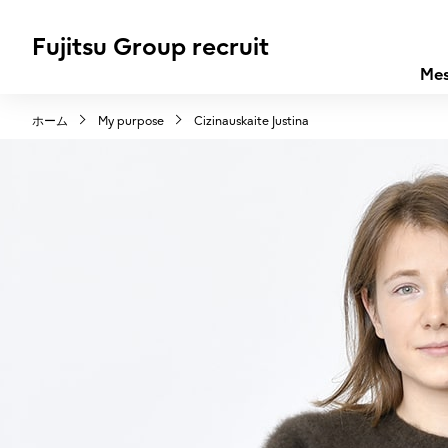
Fujitsu Group recruit
Me
ホーム
My purpose
Cizinauskaite Justina