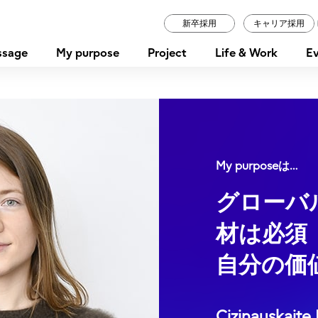
新卒採用
キャリア採用
ssage
My purpose
Project
Life & Work
Ev
My purposeは…
グローバ
材は必須
自分の価
Cizinauskaite 