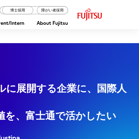
F
博士採用
障がい者採用
u
ent/Intern
About Fujitsu
j
i
t
s
u
ルに展開する企業に、国際人
値を、富士通で活かしたい
Justina