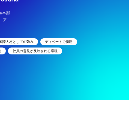
ce本部
ニア
用
国際人材としての強み
ディベートで優勝
動
社員の意見が反映される環境