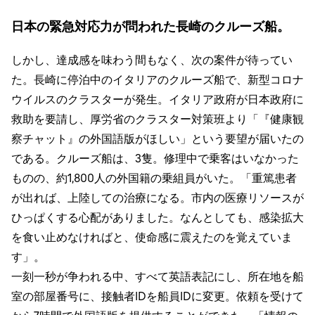
日本の緊急対応力が問われた長崎のクルーズ船。
しかし、達成感を味わう間もなく、次の案件が待ってい
た。長崎に停泊中のイタリアのクルーズ船で、新型コロナ
ウイルスのクラスターが発生。イタリア政府が日本政府に
救助を要請し、厚労省のクラスター対策班より「『健康観
察チャット』の外国語版がほしい」という要望が届いたの
である。クルーズ船は、3隻。修理中で乗客はいなかった
ものの、約1,800人の外国籍の乗組員がいた。「重篤患者
が出れば、上陸しての治療になる。市内の医療リソースが
ひっぱくする心配がありました。なんとしても、感染拡大
を食い止めなければと、使命感に震えたのを覚えていま
す」。
一刻一秒が争われる中、すべて英語表記にし、所在地を船
室の部屋番号に、接触者IDを船員IDに変更。依頼を受けて