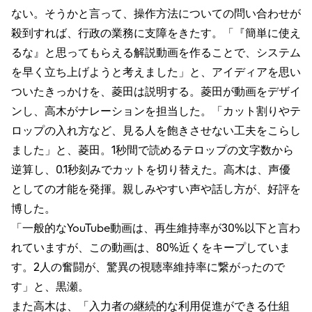
ない。そうかと言って、操作方法についての問い合わせが
殺到すれば、行政の業務に支障をきたす。「『簡単に使え
るな』と思ってもらえる解説動画を作ることで、システム
を早く立ち上げようと考えました」と、アイディアを思い
ついたきっかけを、菱田は説明する。菱田が動画をデザイ
ンし、高木がナレーションを担当した。「カット割りやテ
ロップの入れ方など、見る人を飽きさせない工夫をこらし
ました」と、菱田。1秒間で読めるテロップの文字数から
逆算し、0.1秒刻みでカットを切り替えた。高木は、声優
としての才能を発揮。親しみやすい声や話し方が、好評を
博した。
「一般的なYouTube動画は、再生維持率が30%以下と言わ
れていますが、この動画は、80%近くをキープしていま
す。2人の奮闘が、驚異の視聴率維持率に繋がったので
す」と、黒瀬。
また高木は、「入力者の継続的な利用促進ができる仕組