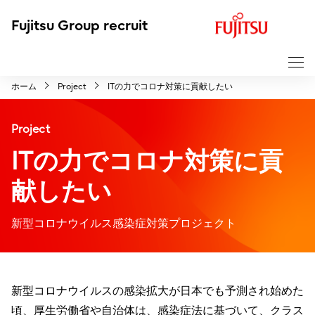
F
Fujitsu Group recruit
u
j
i
ホーム
Project
ITの力でコロナ対策に貢献したい
t
s
Project
u
ITの力でコロナ対策に貢
献したい
新型コロナウイルス感染症対策プロジェクト
新型コロナウイルスの感染拡大が日本でも予測され始めた
頃、厚生労働省や自治体は、感染症法に基づいて、クラス