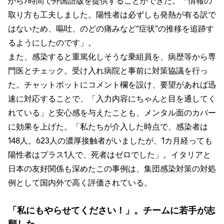
から7時間で外国語版を提供することができた。「情報の
取り方も工夫しました。陽性者は必ずしも発熱が有る訳で
はないため、嘔吐、のどの痛みなど“症状”の推移を追跡す
るようにしたのです」。
また、感染すると重篤化しそうな乗組員を、病歴等から専
門医とチェック。受け入れ病院と事前に対策協議を行っ
た。チャットボットにコメント欄を設け、要望があれば迅
速に対応することで、「入力内容にちゃんと目を通してく
れている」と安心感を与えたことも、メンタル面のカバー
に効果を上げた。「私たちが介入した時点で、感染者は
148人。623人の濃厚接触者がいましたが、1カ月経っても
陽性者はプラス1人で、死者はゼロでした」。イタリアと
日本の友好関係も深めたこの事例は、集団感染対策の対処
例として国内外で高く評価されている。
「私にもやらせてください！」。チームに若手が志
願した。