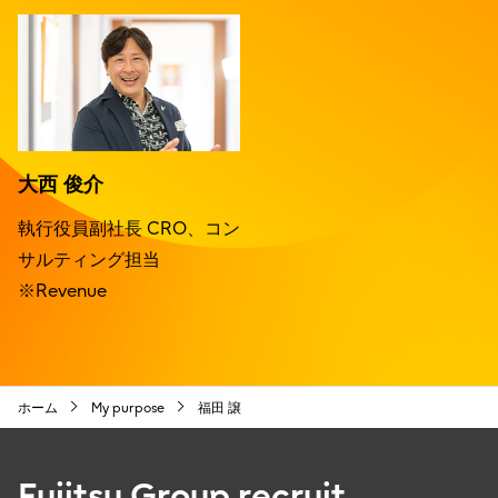
大西 俊介
執行役員副社長 CRO、コン
サルティング担当
※Revenue
ホーム
My purpose
福田 譲
Fujitsu Group recruit