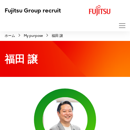
F
Fujitsu Group recruit
u
j
i
ホーム
My purpose
福田 譲
t
s
福田 譲
u