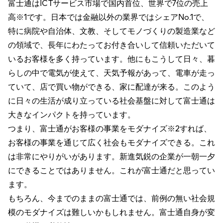
富士通はICTサービス市場で国内首位、世界で7位の売上
高※1です。日本では金融以外の業界ではシェアNo.1で、
特に病院や自治体、文教、そしてモノづくりの製造業など
の領域で、長年にわたってお付き合いして信頼いただいて
いるお客様を多く持っています。他にもこうして日々、暮
らしの中で電気が使えて、天気予報があって、電車が走っ
ていて、店で買い物ができる、家に配達が来る。このよう
に日々の生活が成り立っている社会基盤に対して富士通は
大きなインパクトを持っています。
つまり、富士通がお客様の事業をモダナイズ※2すれば、
お客様の事業を通じて広く社会もモダナイズできる。これ
は非常にやりがいがあります。新進気鋭の企業が一朝一夕
にできることではありません。これが富士通だと思ってい
ます。
もちろん、今までのままの富士通では、前例の無い社会規
模のモダナイズは難しいかもしれません。富士通自身が変