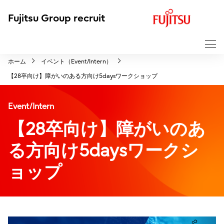
F
Fujitsu Group recruit
u
j
i
ホーム
イベント（Event/Intern）
t
【28卒向け】障がいのある方向け5daysワークショップ
s
u
Event/Intern
【28卒向け】障がいのあ
る方向け5daysワークシ
ョップ