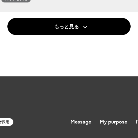
もっと見る
Message
My purpose
者採用