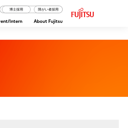
F
博士採用
障がい者採用
u
ent/Intern
About Fujitsu
j
i
t
s
u