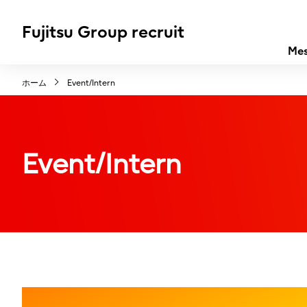
Fujitsu Group recruit
Me
ホーム
Event/Intern
Event/Intern