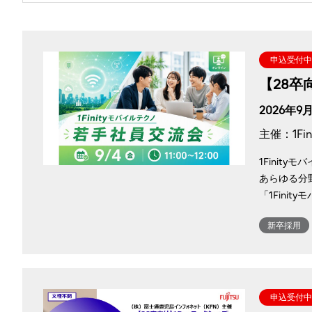
申込受付中
【28卒
2026年9月
主催：1F
1Fini
あらゆる分
「1Fin
新卒採用
申込受付中