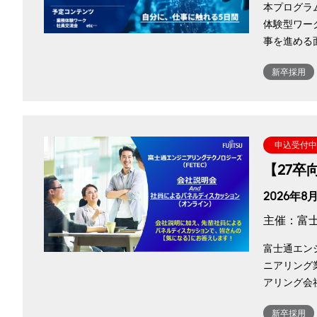
本プログラ
体験型ワー
事を進める
新卒採用
申込受付中
【27
2026年8月
主催：富
富士通エン
ニアリング
アリング会
新卒採用